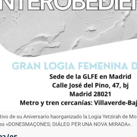
vo de su Aniversario haorganizado la Logia Yetzirah de Mon
atará es «DONESMAÇONES; DIÁLEG PER UNA NOVA MIRADA».