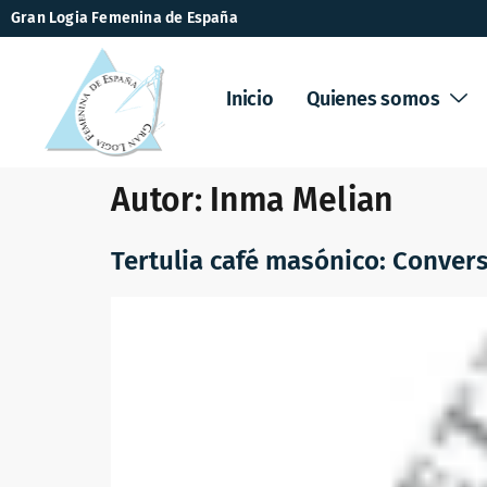
Gran Logia Femenina de España
Inicio
Quienes somos
Autor:
Inma Melian
Tertulia café masónico: Conver