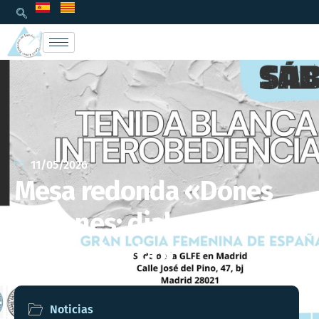
11/05/2026
Mesa redonda «Dones
Maçones; dialeg per una
nova mirada»
Noticias