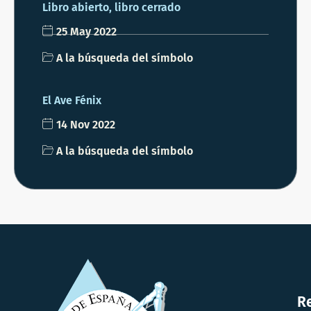
Libro abierto, libro cerrado
25 May 2022
A la búsqueda del símbolo
El Ave Fénix
14 Nov 2022
A la búsqueda del símbolo
R