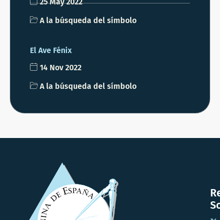
25 May 2022
A la búsqueda del símbolo
El Ave Fénix
14 Nov 2022
A la búsqueda del símbolo
R
So