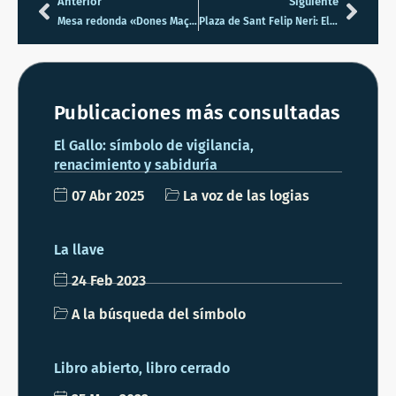
Anterior
Siguiente
Mesa redonda «Dones Maçones; dialeg per una nova mirada»
Plaza de Sant Felip Neri: El eco del silencio en Barcelona
Publicaciones más consultadas
El Gallo: símbolo de vigilancia,
renacimiento y sabiduría
07 Abr 2025
La voz de las logias
La llave
24 Feb 2023
A la búsqueda del símbolo
Libro abierto, libro cerrado