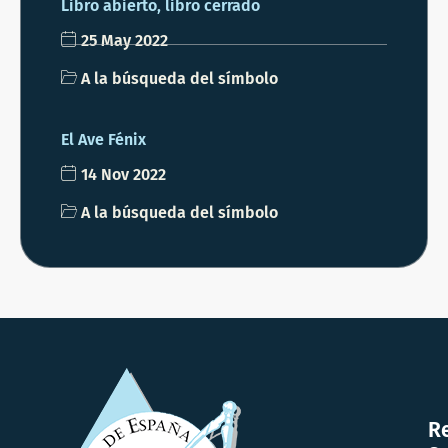
Libro abierto, libro cerrado
25 May 2022
A la búsqueda del símbolo
El Ave Fénix
14 Nov 2022
A la búsqueda del símbolo
R