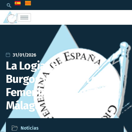
31/01/2026
La Logia Carmen de
Burgos y la Gran Logia
Femenina de España en
Málaga
Noticias