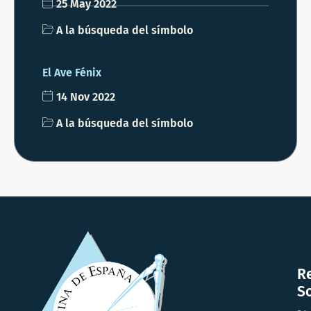
25 May 2022
A la búsqueda del símbolo
El Ave Fénix
14 Nov 2022
A la búsqueda del símbolo
R
So