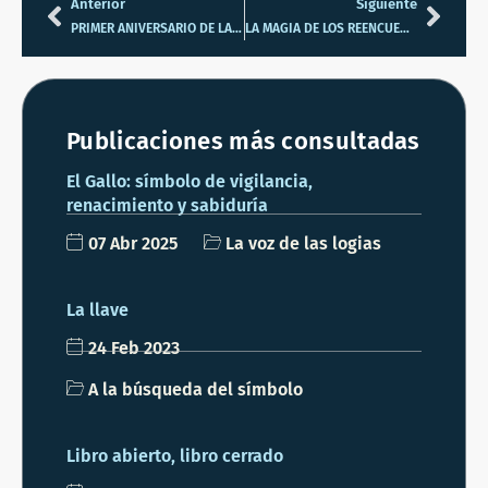
Anterior
Siguiente
PRIMER ANIVERSARIO DE LA LOGIA CARMEN DE BURGOS-COLOMBINE
LA MAGIA DE LOS REENCUENTROS…VIAJES Y MAS VIAJES LA LOGIA “ESTRELLA DEL NORTE” FUE FUNDADA CON LA AYUDA DE MASONAS FRANCESAS
Publicaciones más consultadas
El Gallo: símbolo de vigilancia,
renacimiento y sabiduría
07 Abr 2025
La voz de las logias
La llave
24 Feb 2023
A la búsqueda del símbolo
Libro abierto, libro cerrado