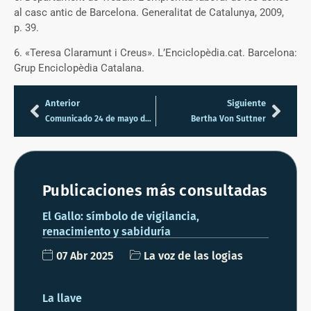
al casc antic de Barcelona. Generalitat de Catalunya, 2009,
p. 39.
6. «Teresa Claramunt i Creus». L’Enciclopèdia.cat. Barcelona:
Grup Enciclopèdia Catalana.
Anterior
Siguiente
Comunicado 24 de mayo de la GLFE
Bertha Von Suttner
Publicaciones más consultadas
El Gallo: símbolo de vigilancia,
renacimiento y sabiduría
07 Abr 2025
La voz de las logias
La llave