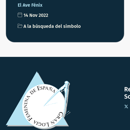
El Ave Fénix
14 Nov 2022
A la búsqueda del símbolo
R
So