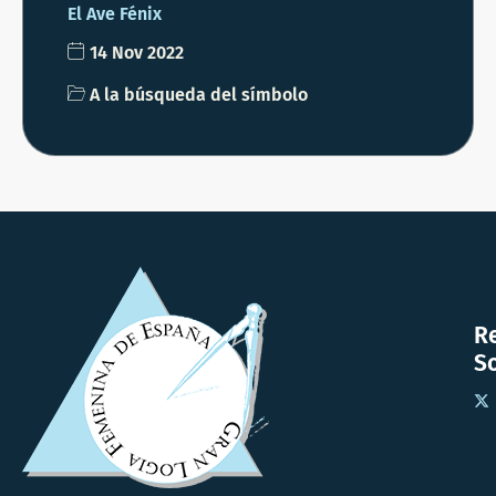
El Ave Fénix
14 Nov 2022
A la búsqueda del símbolo
R
So