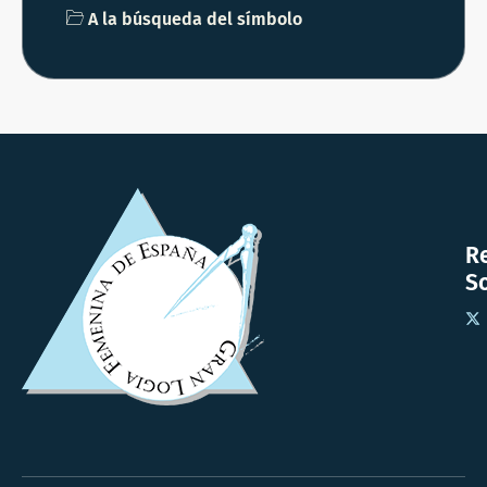
A la búsqueda del símbolo
R
So