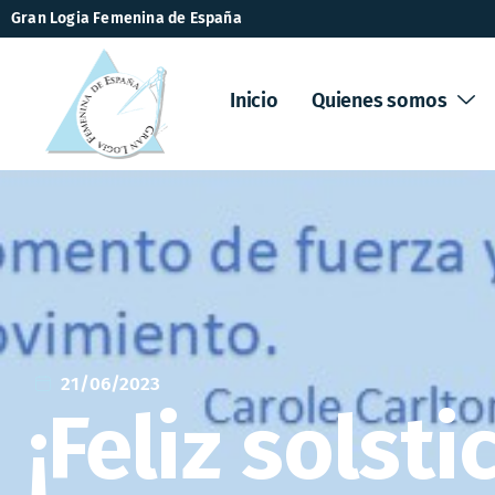
Gran Logia Femenina de España
Inicio
Quienes somos
21/06/2023
¡Feliz solst