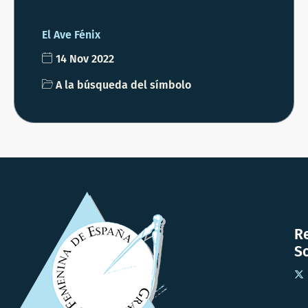
El Ave Fénix
14 Nov 2022
A la búsqueda del símbolo
R
So