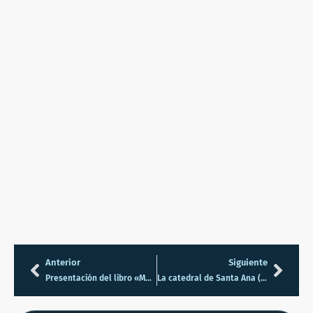
Anterior
Siguiente
Presentación del libro «Mujeres masonas» en Barcelona el 06 de marzo
La catedral de Santa Ana (Las Palmas de GC)