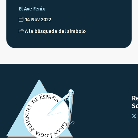
El Ave Fénix
14 Nov 2022
A la búsqueda del símbolo
R
So