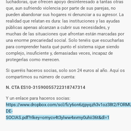
luchadoras, que ofrecen apoyo desinteresado a tantas otras
que, aun sufriendo violencia por parte de sus parejas, no
pueden abandonar sus hogares ni denunciar a su agresor. La
realidad que relatan es dura: las instituciones y las ayudas
públicas apenas alcanzan a cubrir sus necesidades, y
muchas de las situaciones que afrontan están marcadas por
una enorme precariedad social. Solo tenéis que escucharlas
para comprender hasta qué punto el sistema sigue siendo
complejo, insuficiente y, demasiadas veces, incapaz de
protegerlas como merecen.
Si queréis haceros socias, solo son 24 euros al año. Aquí os
compartimos su número de cuenta:
N. CTA ES10-31590055722318747314
Y un enlace para haceros socias:
https://www.dropbox.com/scl/fi/y6on6zjpyqzh3v1oz38t2/FORM
DE-
SOCIAS.pdf?rlkey=omycv4t3ylww4xvmy0uhii36t&dl=1