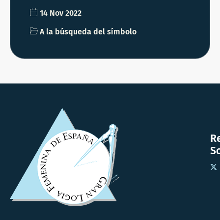
14 Nov 2022
A la búsqueda del símbolo
R
So