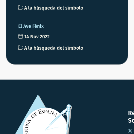
A la búsqueda del símbolo
El Ave Fénix
14 Nov 2022
A la búsqueda del símbolo
R
So