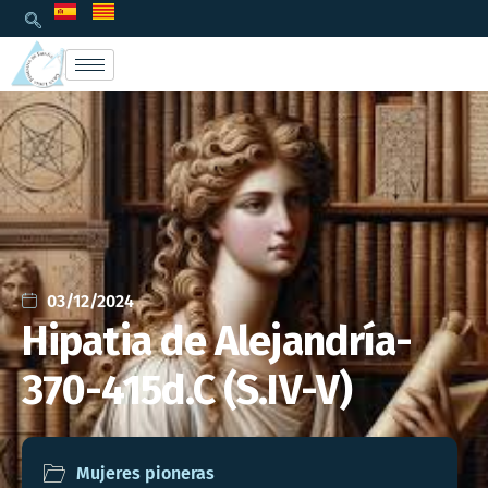
03/12/2024
Hipatia de Alejandría-
370-415d.C (S.IV-V)
Mujeres pioneras