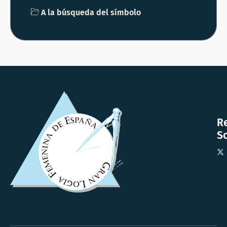
A la búsqueda del símbolo
R
So