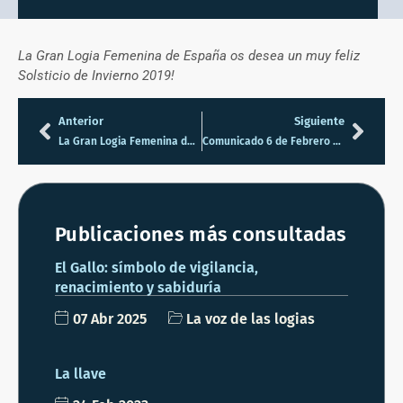
La Gran Logia Femenina de España os desea un muy feliz
Solsticio de Invierno 2019!
Anterior
Siguiente
La Gran Logia Femenina de España y la Alianza Masónica Europea
Comunicado 6 de Febrero de la GLFE
Publicaciones más consultadas
El Gallo: símbolo de vigilancia,
renacimiento y sabiduría
07 Abr 2025
La voz de las logias
La llave