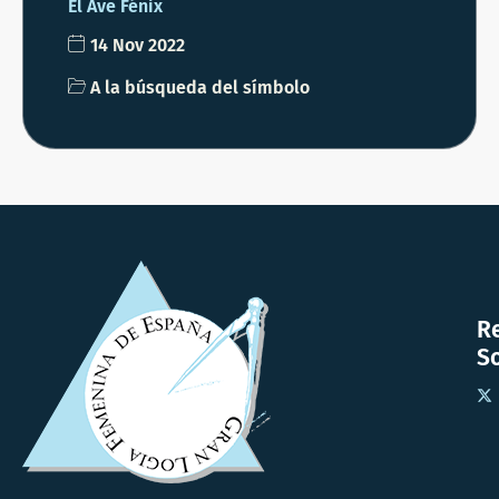
El Ave Fénix
14 Nov 2022
A la búsqueda del símbolo
R
So