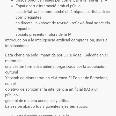
Casos pràctics i eines per començar a fer servir la IA
Espai obert d’interacció amb el públic
L’activitat va incloure també dinàmiques participatives
com preguntes
en directe,un kahoot de revisió i reflexió final sobre els
impactes
socials presents i futurs de la IA.
Introducción a la inteligencia artificial comprensión, usos e
implicaciones
Esta charla ha sido impartida por Julia Rosell Saldaña en el
marco de
una sesión formativa abierta, organizada por la asociación
cultural
Yetzirah de Montserrat en el Ateneo El Poblet de Barcelona,
con el
objetivo de aproximar la inteligencia artificial (IA) a un
público
general de manera accesible y crítica.
La sesión abarcó los siguientes ejes temáticos:
Introducción conceptual a la IA