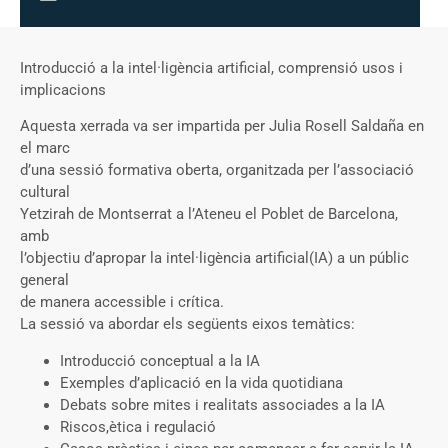
Introducció a la intel·ligència artificial, comprensió usos i
implicacions
Aquesta xerrada va ser impartida per Julia Rosell Saldaña en
el marc
d’una sessió formativa oberta, organitzada per l’associació
cultural
Yetzirah de Montserrat a l’Ateneu el Poblet de Barcelona,
amb
l’objectiu d’apropar la intel·ligència artificial(IA) a un públic
general
de manera accessible i crítica.
La sessió va abordar els següents eixos temàtics:
Introducció conceptual a la IA
Exemples d’aplicació en la vida quotidiana
Debats sobre mites i realitats associades a la IA
Riscos,ètica i regulació