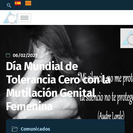
06/02/2021
Día Mundial de
Tolerancia Cero con la
Mutilación Genital
Femenina
Comunicados