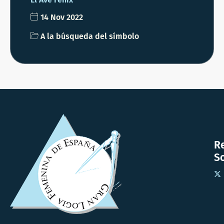
14 Nov 2022
A la búsqueda del símbolo
R
So