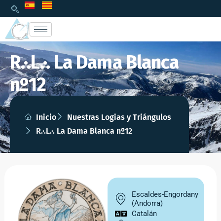
R.·.L.·. La Dama Blanca
nº12
Inicio
Nuestras Logias y Triángulos
R.·.L.·. La Dama Blanca nº12
Escaldes-Engordany
(Andorra)
Catalán