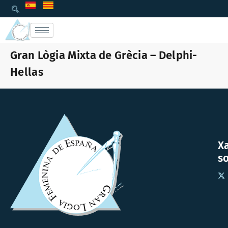
Gran Lògia Mixta de Grècia – Delphi-
Hellas
X
so