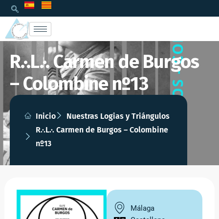
R.·.L.·. Carmen de Burgos
– Colombine nº13
Inicio
Nuestras Logias y Triángulos
R.·.L.·. Carmen de Burgos – Colombine
nº13
Málaga