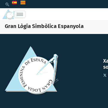
Gran Lògia Simbòlica Espanyola
X
so