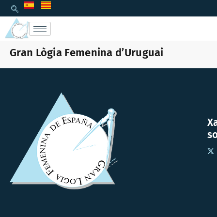
Gran Lògia Femenina d’Uruguai
X
so